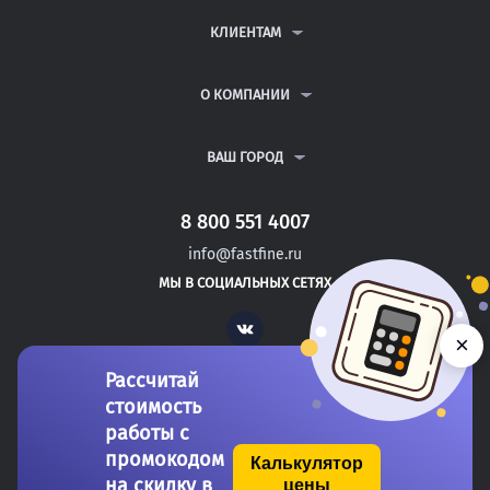
ДИПЛОМНЫЕ РАБОТЫ
КЛИЕНТАМ
КУРСОВЫЕ РАБОТЫ
АНТИПЛАГИАТ
РЕФЕРАТЫ
ВОПРОСЫ И ОТВЕТЫ
О КОМПАНИИ
ВСЕ УСЛУГИ
ПУБЛИЧНАЯ ОФЕРТА
О КОМПАНИИ
ПОЛИТИКА КОНФИДЕНЦИАЛЬНОСТИ
КОНТАКТЫ
ВАШ ГОРОД
АВТОРАМ
МОСКВА
САНКТ-ПЕТЕРБУРГ
8 800 551 4007
УРЮПИНСК
info@fastfine.ru
САФОНОВО
МЫ В СОЦИАЛЬНЫХ СЕТЯХ
НОГИНСК
Vk
×
Рассчитай
стоимость
работы с
промокодом
Калькулятор
на скидку в
цены