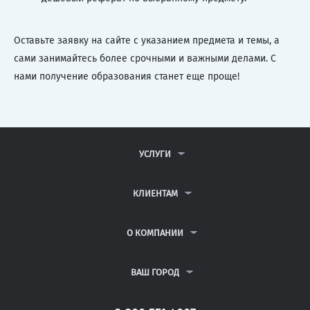
Оставьте заявку на сайте с указанием предмета и темы, а
сами занимайтесь более срочными и важными делами. С
нами получение образования станет еще проще!
УСЛУГИ
КОНТРОЛЬНЫЕ РАБОТЫ
ДИПЛОМНЫЕ РАБОТЫ
КЛИЕНТАМ
КУРСОВЫЕ РАБОТЫ
АНТИПЛАГИАТ
РЕФЕРАТЫ
ВОПРОСЫ И ОТВЕТЫ
О КОМПАНИИ
ВСЕ УСЛУГИ
ПУБЛИЧНАЯ ОФЕРТА
О КОМПАНИИ
ПОЛИТИКА КОНФИДЕНЦИАЛЬНОСТИ
КОНТАКТЫ
ВАШ ГОРОД
АВТОРАМ
МОСКВА
САНКТ-ПЕТЕРБУРГ