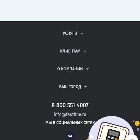
УСЛУГИ
КОНТРОЛЬНЫЕ РАБОТЫ
ДИПЛОМНЫЕ РАБОТЫ
КЛИЕНТАМ
КУРСОВЫЕ РАБОТЫ
АНТИПЛАГИАТ
РЕФЕРАТЫ
ВОПРОСЫ И ОТВЕТЫ
О КОМПАНИИ
ВСЕ УСЛУГИ
ПУБЛИЧНАЯ ОФЕРТА
О КОМПАНИИ
ПОЛИТИКА КОНФИДЕНЦИАЛЬНОСТИ
КОНТАКТЫ
ВАШ ГОРОД
АВТОРАМ
МОСКВА
САНКТ-ПЕТЕРБУРГ
8 800 551 4007
УРЮПИНСК
info@fastfine.ru
САФОНОВО
МЫ В СОЦИАЛЬНЫХ СЕТЯХ
НОГИНСК
Vk