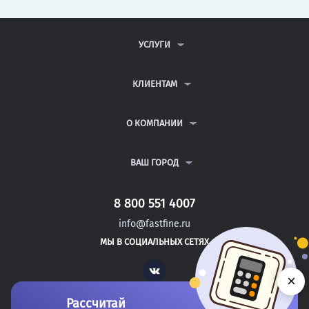
УСЛУГИ
КОНТРОЛЬНЫЕ РАБОТЫ
ДИПЛОМНЫЕ РАБОТЫ
КЛИЕНТАМ
КУРСОВЫЕ РАБОТЫ
АНТИПЛАГИАТ
РЕФЕРАТЫ
ВОПРОСЫ И ОТВЕТЫ
О КОМПАНИИ
ВСЕ УСЛУГИ
ПУБЛИЧНАЯ ОФЕРТА
О КОМПАНИИ
ПОЛИТИКА КОНФИДЕНЦИАЛЬНОСТИ
КОНТАКТЫ
ВАШ ГОРОД
АВТОРАМ
МОСКВА
САНКТ-ПЕТЕРБУРГ
8 800 551 4007
УРЮПИНСК
info@fastfine.ru
САФОНОВО
МЫ В СОЦИАЛЬНЫХ СЕТЯХ
НОГИНСК
Vk
×
Рассчитай