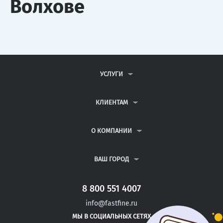
Волхове
УСЛУГИ
КОНТРОЛЬНЫЕ РАБОТЫ
ДИПЛОМНЫЕ РАБОТЫ
КЛИЕНТАМ
КУРСОВЫЕ РАБОТЫ
АНТИПЛАГИАТ
РЕФЕРАТЫ
ВОПРОСЫ И ОТВЕТЫ
О КОМПАНИИ
ВСЕ УСЛУГИ
ПУБЛИЧНАЯ ОФЕРТА
О КОМПАНИИ
ПОЛИТИКА КОНФИДЕНЦИАЛЬНОСТИ
КОНТАКТЫ
ВАШ ГОРОД
АВТОРАМ
МОСКВА
САНКТ-ПЕТЕРБУРГ
8 800 551 4007
УРЮПИНСК
info@fastfine.ru
САФОНОВО
МЫ В СОЦИАЛЬНЫХ СЕТЯХ