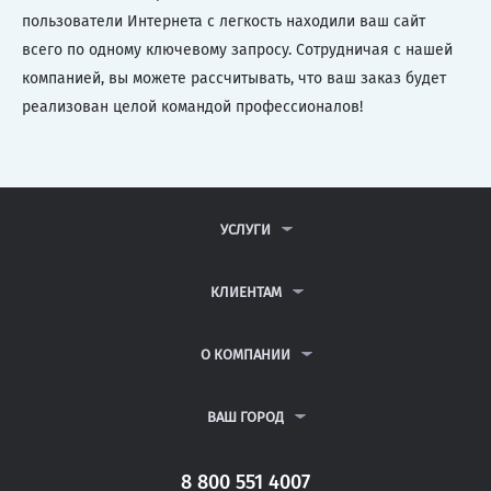
пользователи Интернета с легкость находили ваш сайт
всего по одному ключевому запросу. Сотрудничая с нашей
компанией, вы можете рассчитывать, что ваш заказ будет
реализован целой командой профессионалов!
УСЛУГИ
КОНТРОЛЬНЫЕ РАБОТЫ
ДИПЛОМНЫЕ РАБОТЫ
КЛИЕНТАМ
КУРСОВЫЕ РАБОТЫ
АНТИПЛАГИАТ
РЕФЕРАТЫ
ВОПРОСЫ И ОТВЕТЫ
О КОМПАНИИ
ВСЕ УСЛУГИ
ПУБЛИЧНАЯ ОФЕРТА
О КОМПАНИИ
ПОЛИТИКА КОНФИДЕНЦИАЛЬНОСТИ
КОНТАКТЫ
ВАШ ГОРОД
АВТОРАМ
МОСКВА
САНКТ-ПЕТЕРБУРГ
8 800 551 4007