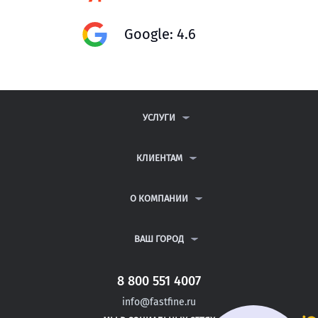
Google: 4.6
УСЛУГИ
КОНТРОЛЬНЫЕ РАБОТЫ
ДИПЛОМНЫЕ РАБОТЫ
КЛИЕНТАМ
КУРСОВЫЕ РАБОТЫ
АНТИПЛАГИАТ
РЕФЕРАТЫ
ВОПРОСЫ И ОТВЕТЫ
О КОМПАНИИ
ВСЕ УСЛУГИ
ПУБЛИЧНАЯ ОФЕРТА
О КОМПАНИИ
ПОЛИТИКА КОНФИДЕНЦИАЛЬНОСТИ
КОНТАКТЫ
ВАШ ГОРОД
АВТОРАМ
МОСКВА
САНКТ-ПЕТЕРБУРГ
8 800 551 4007
УРЮПИНСК
info@fastfine.ru
САФОНОВО