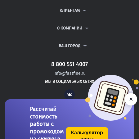
КОНТРОЛЬНЫЕ РАБОТЫ
ДИПЛОМНЫЕ РАБОТЫ
КЛИЕНТАМ
КУРСОВЫЕ РАБОТЫ
АНТИПЛАГИАТ
РЕФЕРАТЫ
ВОПРОСЫ И ОТВЕТЫ
О КОМПАНИИ
ВСЕ УСЛУГИ
ПУБЛИЧНАЯ ОФЕРТА
О КОМПАНИИ
ПОЛИТИКА КОНФИДЕНЦИАЛЬНОСТИ
КОНТАКТЫ
ВАШ ГОРОД
АВТОРАМ
МОСКВА
САНКТ-ПЕТЕРБУРГ
8 800 551 4007
УРЮПИНСК
info@fastfine.ru
САФОНОВО
МЫ В СОЦИАЛЬНЫХ СЕТЯХ
НОГИНСК
Vk
×
Рассчитай
стоимость
работы с
промокодом
Калькулятор
цены