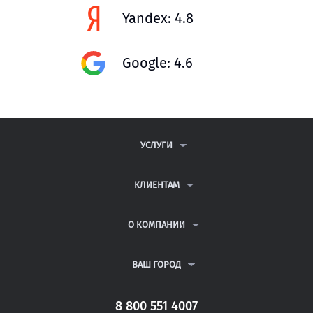
Yandex: 4.8
Google: 4.6
УСЛУГИ
КОНТРОЛЬНЫЕ РАБОТЫ
ДИПЛОМНЫЕ РАБОТЫ
КЛИЕНТАМ
КУРСОВЫЕ РАБОТЫ
АНТИПЛАГИАТ
РЕФЕРАТЫ
ВОПРОСЫ И ОТВЕТЫ
О КОМПАНИИ
ВСЕ УСЛУГИ
ПУБЛИЧНАЯ ОФЕРТА
О КОМПАНИИ
ПОЛИТИКА КОНФИДЕНЦИАЛЬНОСТИ
КОНТАКТЫ
ВАШ ГОРОД
АВТОРАМ
МОСКВА
САНКТ-ПЕТЕРБУРГ
8 800 551 4007