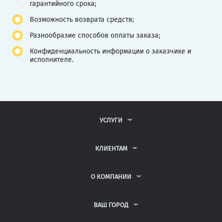
гарантийного срока;
Возможность возврата средств;
Разнообразие способов оплаты заказа;
Конфиденциальность информации о заказчике и
исполнителе.
УСЛУГИ
КОНТРОЛЬНЫЕ РАБОТЫ
ДИПЛОМНЫЕ РАБОТЫ
КЛИЕНТАМ
КУРСОВЫЕ РАБОТЫ
АНТИПЛАГИАТ
РЕФЕРАТЫ
ВОПРОСЫ И ОТВЕТЫ
О КОМПАНИИ
ВСЕ УСЛУГИ
ПУБЛИЧНАЯ ОФЕРТА
О КОМПАНИИ
ПОЛИТИКА КОНФИДЕНЦИАЛЬНОСТИ
КОНТАКТЫ
ВАШ ГОРОД
АВТОРАМ
МОСКВА