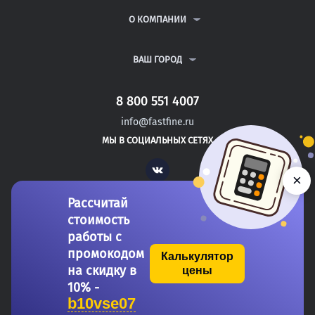
РЕФЕРАТЫ
ВОПРОСЫ И ОТВЕТЫ
О КОМПАНИИ
ВСЕ УСЛУГИ
ПУБЛИЧНАЯ ОФЕРТА
О КОМПАНИИ
ПОЛИТИКА КОНФИДЕНЦИАЛЬНОСТИ
КОНТАКТЫ
ВАШ ГОРОД
АВТОРАМ
МОСКВА
САНКТ-ПЕТЕРБУРГ
8 800 551 4007
УРЮПИНСК
info@fastfine.ru
САФОНОВО
МЫ В СОЦИАЛЬНЫХ СЕТЯХ
НОГИНСК
Vk
×
Рассчитай
стоимость
работы с
промокодом
Калькулятор
на скидку в
цены
Copyright 2011-2026 FastFine.ru
10% -
b10vse07