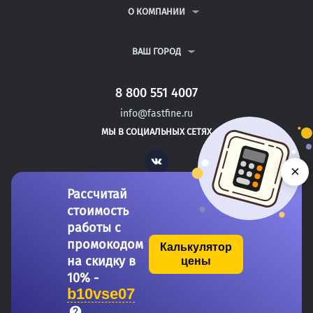
РЕФЕРАТЫ
ВОПРОСЫ И ОТВЕТЫ
О КОМПАНИИ
ВСЕ УСЛУГИ
ПУБЛИЧНАЯ ОФЕРТА
О КОМПАНИИ
ПОЛИТИКА КОНФИДЕНЦИАЛЬНОСТИ
КОНТАКТЫ
ВАШ ГОРОД
АВТОРАМ
МОСКВА
САНКТ-ПЕТЕРБУРГ
8 800 551 4007
УРЮПИНСК
info@fastfine.ru
САФОНОВО
МЫ В СОЦИАЛЬНЫХ СЕТЯХ
НОГИНСК
Vk
×
Рассчитай
стоимость
работы с
промокодом
Калькулятор
на скидку в
цены
Copyright 2011-2026 FastFine.ru
10% -
b10vse07